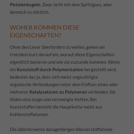
Pistolenkugeln
. Zwar nicht mit dem Spritzguss, aber
Wenn Sie unter 16 Jahre alt sind und Ihre Zustimmung zu
freiwilligen Diensten geben möchten, müssen Sie Ihre
dennoch so nützlich.
Erziehungsberechtigten um Erlaubnis bitten.
Personenbezogene Daten können verarbeitet werden (z. B. IP-
WOHER KOMMEN DIESE
Adressen), z. B. für personalisierte Anzeigen und Inhalte oder
EIGENSCHAFTEN?
Anzeigen- und Inhaltsmessung.
Weitere Informationen über die
Ohne den Leser überfordern zu wollen, gehen wir
Verwendung Ihrer Daten finden Sie in unserer
trotzdem kurz darauf ein, worauf diese Eigenschaften
Datenschutzerklärung
.
Hier finden Sie eine Übersicht über alle verwendeten Cookies. Sie
eigentlich basieren und wie sie zustande kommen. Wenn
können Ihre Einwilligung zu ganzen Kategorien geben oder sich
ein
Kunststoff durch Polymerisation
hergestellt wird,
weitere Informationen anzeigen lassen und so nur bestimmte
Cookies auswählen.
bedeutet das ja, dass sich meist ungesättigte
organische Verbindungen unter dem Einfluss eines oder
Alle akzeptieren
Speichern
mehrerer
Katalysatoren zu Polymeren
verbinden. Sie
bilden also lange und verzweigte Ketten. Bei
Zurück
Ablehnen
Kunststoffen besteht die Hauptkette meist aus
Datenschutzeinstellungen
Kohlenstoffatomen.
Essenziell (1)
Essenzielle Cookies ermöglichen grundlegende Funktionen und sind für die
Die üblicherweise dazugehörigen Wasserstoffatome