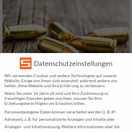
Datenschutzeinstellungen
Wir verwenden Cookies und andere Technologien auf unserer
Website. Einige von ihnen sind essenziell, während andere uns
helfen, diese Website und Ihre Erfahrung zu verbessern.
Wenn Sie unter 16 Jahre alt sind und Ihre Zustimmung zu
freiwilligen Diensten geben möchten, müssen Sie Ihre
Erziehungsberechtigten um Erlaubnis bitten.
ES GIBT AUCH PROBLEME
Personenbezogene Daten können verarbeitet werden (z. B. IP-
Adressen), z. B. für personalisierte Anzeigen und Inhalte oder
Allerdings besitzen
Kunststoffe wie das PTFE (und
Anzeigen- und Inhaltsmessung.
Weitere Informationen über die
auch das PFA)
nur eine geringe Festigkeit und Härte