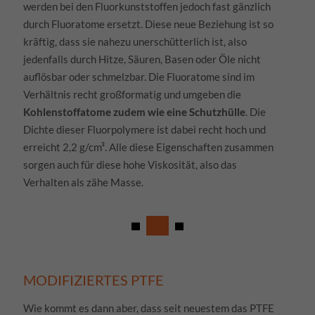
einwandfreie Funktion der Website erforderlich.
werden bei den Fluorkunststoffen jedoch fast gänzlich
durch Fluoratome ersetzt. Diese neue Beziehung ist so
Cookie-Informationen anzeigen
kräftig, dass sie nahezu unerschütterlich ist, also
jedenfalls durch Hitze, Säuren, Basen oder Öle nicht
Datenschutzerklärung
Impressum
auflösbar oder schmelzbar. Die Fluoratome sind im
Verhältnis recht großformatig und umgeben die
Kohlenstoffatome zudem wie eine Schutzhülle
. Die
Dichte dieser Fluorpolymere ist dabei recht hoch und
erreicht 2,2 g/cm³. Alle diese Eigenschaften zusammen
sorgen auch für diese hohe Viskosität, also das
Verhalten als zähe Masse.
MODIFIZIERTES PTFE
Wie kommt es dann aber, dass seit neuestem das PTFE