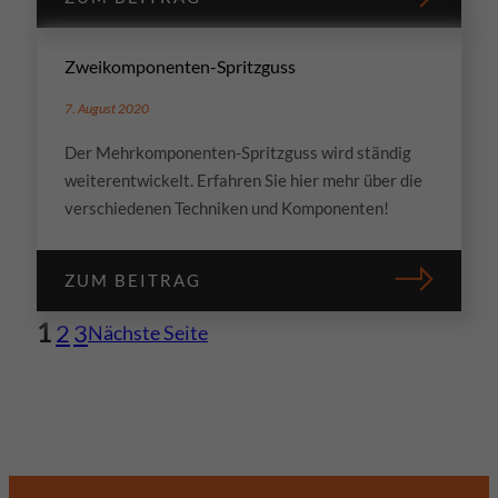
Zurück
Ablehnen
Datenschutzeinstellungen
Zweikomponenten-Spritzguss
Essenziell (1)
Essenzielle Cookies ermöglichen grundlegende Funktionen und sind für die
7. August 2020
einwandfreie Funktion der Website erforderlich.
Der Mehrkomponenten-Spritzguss wird ständig
Cookie-Informationen anzeigen
weiterentwickelt. Erfahren Sie hier mehr über die
verschiedenen Techniken und Komponenten!
Datenschutzerklärung
Impressum
ZUM BEITRAG
1
2
3
Nächste Seite