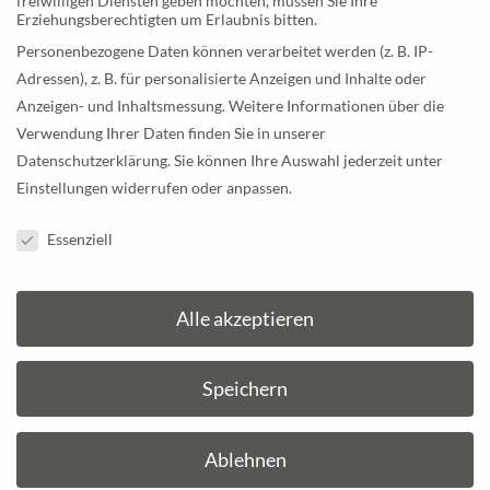
freiwilligen Diensten geben möchten, müssen Sie Ihre
hier mehr!
Erziehungsberechtigten um Erlaubnis bitten.
Personenbezogene Daten können verarbeitet werden (z. B. IP-
Adressen), z. B. für personalisierte Anzeigen und Inhalte oder
ZUM BEITRAG
Anzeigen- und Inhaltsmessung.
Weitere Informationen über die
Verwendung Ihrer Daten finden Sie in unserer
Thermoplast Spritzgießen
Datenschutzerklärung
.
Sie können Ihre Auswahl jederzeit unter
Einstellungen
widerrufen oder anpassen.
4. Juni 2021
Datenschutzeinstellungen
Thermoplast ist ein Kunststoff, der mit Einfluss
Essenziell
von Wärme erst weich und formbar wird.
Thermoplast Spritzgießen bei der Stocker
Alle akzeptieren
Kunststoff GmbH.
Speichern
ZUM BEITRAG
Ablehnen
Besonderheiten beim Elastomer Spritzgießen