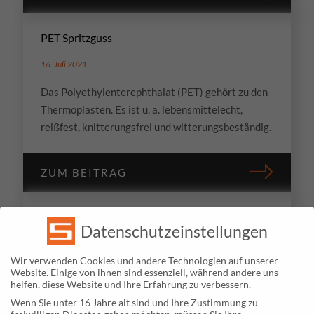
PET Spritzguss
16. Juli 2021
Das Polyethylenterephthalat (PET) gehört zu den
Thermoplasten. Es ist u. a. lebensmittelecht,
reißfest, knitterungsfrei und witterungsbeständig.
ZUM BEITRAG
Die Schließkraft beim Spritzguss
Datenschutzeinstellungen
18. Juni 2021
Wir verwenden Cookies und andere Technologien auf unserer
Als Schließkraft (Kilonewton/kN) wird im
Website. Einige von ihnen sind essenziell, während andere uns
helfen, diese Website und Ihre Erfahrung zu verbessern.
Spritzguss die Kraft bezeichnet, die die
Wenn Sie unter 16 Jahre alt sind und Ihre Zustimmung zu
Werkzeughälften aneinander presst. Lesen Sie