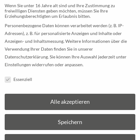
Scharniere. Die gesamte Elektrik Ihres Hauses
Wenn Sie unter 16 Jahre alt sind und Ihre Zustimmung zu
freiwilligen Diensten geben möchten, müssen Sie Ihre
funktioniert aufgrund der hervorragenden
Erziehungsberechtigten um Erlaubnis bitten.
Materialeigenschaften der vielen Anteile aus unseren
Personenbezogene Daten können verarbeitet werden (z. B. IP-
Werkstoffen. Praktisch nicht mehr zu zählen ist die
Adressen), z. B. für personalisierte Anzeigen und Inhalte oder
Anzahl von Spritzguss-Produkten in Ihrem Auto, mit
Anzeigen- und Inhaltsmessung.
Weitere Informationen über die
dem Sie in
Rosenheim
zur Arbeit fahren, ja keine
Verwendung Ihrer Daten finden Sie in unserer
größere Maschinerie in Rosenheim ist heutzutage
Datenschutzerklärung
.
Sie können Ihre Auswahl jederzeit unter
überhaupt vorstellbar ohne unsere Arbeit.
Einstellungen
widerrufen oder anpassen.
Mit dieser Aufzählung haben wir jetzt schon einen
Datenschutzeinstellungen
Essenziell
Gutteil der Anwendungsfelder abgedeckt, für die sich
unsere Kunden täglich auf uns verlassen. Richtig
herausfordernd wird unsere Arbeit aber für Elemente
Alle akzeptieren
mit wissenschaftlichem Anspruch.
Speichern