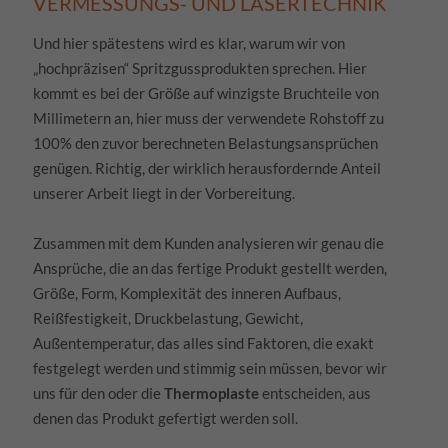
VERMESSUNGS- UND LASERTECHNIK
Alle akzeptieren
Speichern
Und hier spätestens wird es klar, warum wir von
Zurück
Ablehnen
„hochpräzisen“ Spritzgussprodukten sprechen. Hier
Datenschutzeinstellungen
kommt es bei der Größe auf winzigste Bruchteile von
Essenziell (1)
Millimetern an, hier muss der verwendete Rohstoff zu
Essenzielle Cookies ermöglichen grundlegende Funktionen und sind für die
100% den zuvor berechneten Belastungsansprüchen
einwandfreie Funktion der Website erforderlich.
genügen. Richtig, der wirklich herausfordernde Anteil
unserer Arbeit liegt in der Vorbereitung.
Cookie-Informationen anzeigen
Datenschutzerklärung
Impressum
Zusammen mit dem Kunden analysieren wir genau die
Ansprüche, die an das fertige Produkt gestellt werden,
Größe, Form, Komplexität des inneren Aufbaus,
Reißfestigkeit, Druckbelastung, Gewicht,
Außentemperatur, das alles sind Faktoren, die exakt
festgelegt werden und stimmig sein müssen, bevor wir
uns für den oder die
Thermoplaste
entscheiden, aus
denen das Produkt gefertigt werden soll.