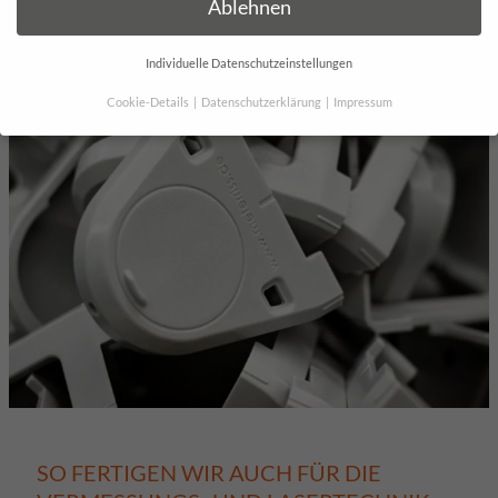
Ablehnen
Individuelle Datenschutzeinstellungen
Cookie-Details
Datenschutzerklärung
Impressum
Datenschutzeinstellungen
Wenn Sie unter 16 Jahre alt sind und Ihre Zustimmung zu
freiwilligen Diensten geben möchten, müssen Sie Ihre
Erziehungsberechtigten um Erlaubnis bitten.
Personenbezogene Daten können verarbeitet werden (z. B. IP-
Adressen), z. B. für personalisierte Anzeigen und Inhalte oder
Anzeigen- und Inhaltsmessung.
Weitere Informationen über die
Verwendung Ihrer Daten finden Sie in unserer
Datenschutzerklärung
.
Hier finden Sie eine Übersicht über alle verwendeten Cookies. Sie
können Ihre Einwilligung zu ganzen Kategorien geben oder sich
weitere Informationen anzeigen lassen und so nur bestimmte
Cookies auswählen.
SO FERTIGEN WIR AUCH FÜR DIE