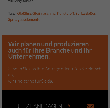
zurückgefahren.
Tags:
Gießling
,
Gießmaschine
,
Kunststoff
,
Spritzgießer
,
Spritzgusselemente
Wir planen und produzieren
auch für Ihre Branche und Ihr
Unternehmen.
Senden Sie uns Ihre Anfrage oder rufen Sie einfach
an,
wir sind gerne für Sie da.
JETZT ANFRAGEN