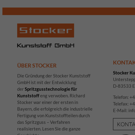
Al
Daten
Esse
Essen
Funkt
KONTA
ÜBER STOCKER
Stocker K
Die Gründung der Stocker Kunststoff
Unterstep
GmbH ist mit der Entwicklung
D-83533 E
der
Spritzgusstechnologie für
Kunststoff
eng verwoben. Richard
Telefon:
+4
Stocker war einer der ersten in
Telefax: 
Bayern, die erfolgreich die industrielle
E-Mail:
inf
Fertigung von Kunststoffteilen durch
das Spritzguss – Verfahren
KONT
realisierten. Lesen Sie die ganze