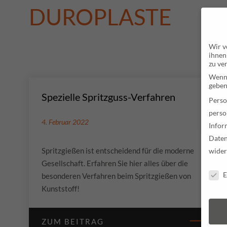
DUROPLASTE
Wir v
ihnen
zu ve
Wenn 
geben
Spezielle Spritzguss-Verfahren
Perso
perso
4. Februar 2022
Infor
Daten
Spritzgießen ist entscheidend für die moderne
wider
Gesellschaft. Erfahren Sie hier alles über die
Daten
E
besonderen Verfahren beim Spritzgießen von
Kunststoff!
ZUM BEITRAG