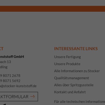
le akzeptieren
Speichern
Zurück
A
schutzeinstellungen
nziell (1)
zielle Cookies ermöglichen grundlegende Funktionen und sind für die einwandfreie
ion der Website erforderlich.
Cookie-Informationen anzeigen
KT
INTERESSANTE LINKS
Datenschutzerklärung
Im
unststoff GmbH
Unsere Fertigung
pach 13
Unsere Produkte
dling
Alle Informationen zu Stocker
9 8071 2678
Qualitätsmanagement
+49 8071 5692
Alles über Spritzgussteile
o@stocker-kunststoff.de
Kontakt und Anfahrt
AKTFORMULAR
Für alle technischen Information