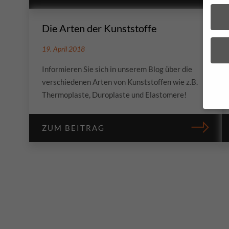
Die Arten der Kunststoffe
19. April 2018
Informieren Sie sich in unserem Blog über die
verschiedenen Arten von Kunststoffen wie z.B.
Thermoplaste, Duroplaste und Elastomere!
ZUM BEITRAG
Wenn 
geben
Perso
perso
Infor
Daten
Hier 
Einwi
lasse